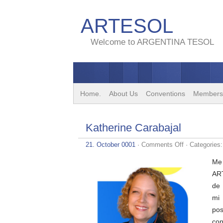
ARTESOL
Welcome to ARGENTINA TESOL
Home.
About Us
Conventions
Members
Katherine Carabajal
on
21. October 0001
·
Comments Off
· Categories
Katherine
Carabajal
Me
ART
de 
mi
pos
con